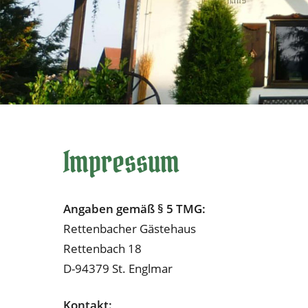
Im­pres­sum
An­ga­ben ge­mäß § 5 TMG:
Ret­ten­ba­cher Gäs­te­haus
Ret­ten­bach 18
D-94379 St. Engl­mar
Kon­takt: