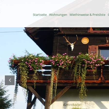
Springe
Startseite
Wohnungen
Miethinweise & Preisliste
zum
Inhalt