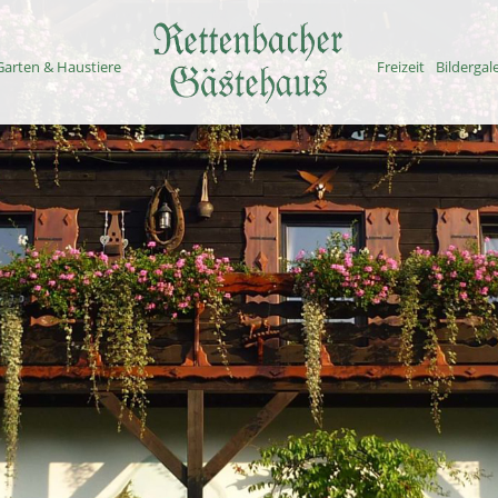
Ferienwohnungen
Rettenbach
Garten & Haustiere
Freizeit
Bildergal