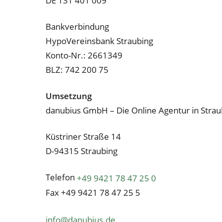
DE 131 401 009
Bank­ver­bin­dung
Hy­po­Ver­eins­bank Strau­bing
Kon­to-Nr.: 2661349
BLZ: 742 200 75
Um­set­zung
da­nu­bi­us GmbH – Die On­line Agen­tur in Strau
Küstri­ner Stra­ße 14
D-94315 Strau­bing
Te­le­fon
+49 9421 78 47 25 0
Fax +49 9421 78 47 25 5
info@​danubius.​de