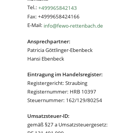
Tel.:
+499965842143
Fax: +4999658424166
E-Mail:
info@​fewo-​ret​tenb​ach.​de
An­sprech­part­ner:
Pa­tri­cia Gött­lin­ger-Eben­beck
Han­si Eben­beck
Ein­tra­gung im Han­dels­re­gis­ter:
Re­gis­ter­ge­richt: Strau­bing
Re­gis­ter­num­mer: HRB 10397
Steu­er­num­mer: 162/129/80254
Um­satz­steu­er-ID:
ge­mäß §27 a Um­satz­steu­er­ge­setz: